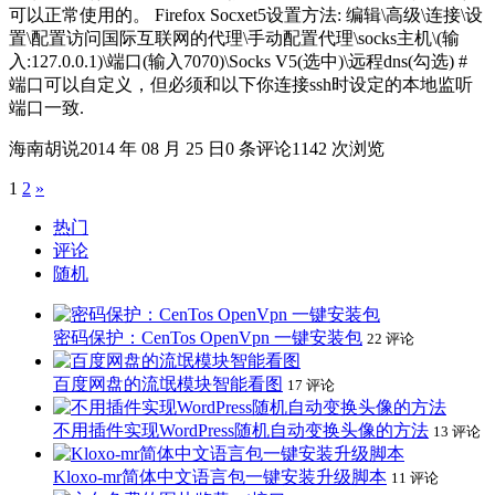
可以正常使用的。 Firefox Socxet5设置方法: 编辑\高级\连接\设
置\配置访问国际互联网的代理\手动配置代理\socks主机\(输
入:127.0.0.1)\端口(输入7070)\Socks V5(选中)\远程dns(勾选) #
端口可以自定义，但必须和以下你连接ssh时设定的本地监听
端口一致.
海南胡说
2014 年 08 月 25 日
0 条评论
1142 次浏览
Posts
1
2
»
navigation
热门
评论
随机
密码保护：CenTos OpenVpn 一键安装包
22 评论
百度网盘的流氓模块智能看图
17 评论
不用插件实现WordPress随机自动变换头像的方法
13 评论
Kloxo-mr简体中文语言包一键安装升级脚本
11 评论