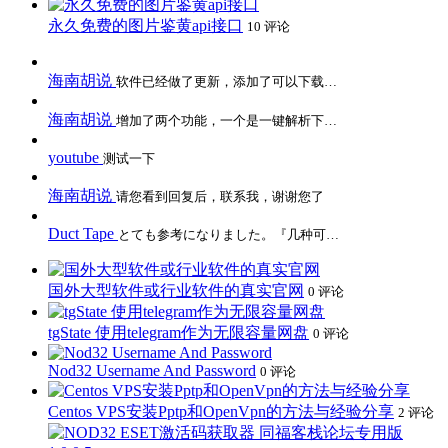
永久免费的图片鉴黄api接口
10 评论
海南胡说
软件已经做了更新，添加了可以下载…
海南胡说
增加了两个功能，一个是一键解析下…
youtube
测试一下
海南胡说
请您看到回复后，联系我，谢谢您了
Duct Tape
とても参考になりました。『几种可…
国外大型软件或行业软件的真实官网
0 评论
tgState 使用telegram作为无限容量网盘
0 评论
Nod32 Username And Password
0 评论
Centos VPS安装Pptp和OpenVpn的方法与经验分享
2 评论