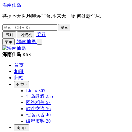
海南仙岛
菩提本无树,明镜亦非台.本来无一物,何处惹尘埃.
搜索
登录
统计
时光机
海南仙岛
菜单
海南仙岛
RSS
首页
相册
归档
分类
›
Linux
305
仙岛教程
235
网络相关
57
软件交流
56
七嘴八舌
40
编程资料
20
页面
›