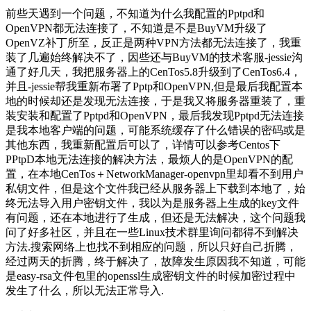
前些天遇到一个问题，不知道为什么我配置的Pptpd和
OpenVPN都无法连接了，不知道是不是BuyVM升级了
OpenVZ补丁所至，反正是两种VPN方法都无法连接了，我重
装了几遍始终解决不了，因些还与BuyVM的技术客服-jessie沟
通了好几天，我把服务器上的CenTos5.8升级到了CenTos6.4，
并且-jessie帮我重新布署了Pptp和OpenVPN,但是最后我配置本
地的时候却还是发现无法连接，于是我又将服务器重装了，重
装安装和配置了Pptpd和OpenVPN，最后我发现Pptpd无法连接
是我本地客户端的问题，可能系统缓存了什么错误的密码或是
其他东西，我重新配置后可以了，详情可以参考Centos下
PPtpD本地无法连接的解决方法，最烦人的是OpenVPN的配
置，在本地CenTos＋NetworkManager-openvpn里却看不到用户
私钥文件，但是这个文件我已经从服务器上下载到本地了，始
终无法导入用户密钥文件，我以为是服务器上生成的key文件
有问题，还在本地进行了生成，但还是无法解决，这个问题我
问了好多社区，并且在一些Linux技术群里询问都得不到解决
方法.搜索网络上也找不到相应的问题，所以只好自己折腾，
经过两天的折腾，终于解决了，故障发生原因我不知道，可能
是easy-rsa文件包里的openssl生成密钥文件的时候加密过程中
发生了什么，所以无法正常导入.