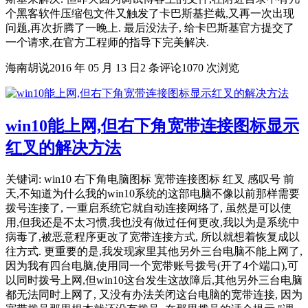
个黑客软件压缩包文件又触发了卡巴斯基拦截,又再一次出现
问题,再次折腾了一晚上. 最后没法子, 给卡巴斯基官方提交了
一个请求,在官方工程师的指导下完美解决.
海南胡说
2016 年 05 月 13 日
2 条评论
1070 次浏览
win10能上网,但右下角宽带连接图标显示
红叉的解决方法
关键词: win10 右下角电脑图标 宽带连接图标 红叉 感叹号 前
天,不知道为什么我的win10系统的这部电脑不像以前那样需要
拨号连接了, 一重启系统它就自动连接网络了, 虽然是可以使
用,但我还是不太习惯,我也没有做过任何更改,我以为是系统中
病毒了,被恶意程序更改了宽带连接方式, 所以就想着恢复成以
往方式. 更重要的是,我发现家里其他另外三台电脑不能上网了,
因为我有四台电脑,使用同一个宽带账号拨号(开了4个端口),可
以同时拨号上网,但win10这台发生这故障后,其他另外三台电脑
都无法同时上网了, 又没有办法关闭这台电脑的宽带连接, 因为