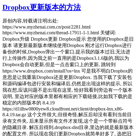
Dropbox更新版本的方法
原创内容,转载请注明出处:
https://www.myzhenai.com.cn/post/2281.html
https://www.myzhenai.com/thread-17911-1-1.html 关键词:
Dropbox升级 Dropbox更新 Dropbox提示 您使用的Dropbox是旧
版本 请更新最新版本继续使用Dropbox 刚才运行Dropbox进行
备份的时候,Dropbox弹出一个窗口,提示我的版本过旧,无法进
行上传操作,因为我之前一直用的是Dropbox3.1.6版的,我以为
Dropbox会自动更新,但是一点击窗口上的更新, 跳转到
https://www.dropbox.com/install?os=lnx 可是我不明白Dropbox的
意思是让我重装Dropbox还是更新Dropbox. 当我下载了安装包
和源码编译包进行安装和编译后,仍然是出现这样的提示, 所以
我在想,应该问题不是出现在这里, 恰好我看到旁边有一个版本
说明, 里边对应的版本里都有相应的下载链接,比如我下载的是
稳定的内部版本的 8.4.19
https://d1ilhw0800yew8.cloudfront.net/client/dropbox-lnx.x86-
8.4.19.tar.gz 这个文件很大,但很奇怪,解压后却没有看到当前目
录有文件夹, 后来显示所有文件才发现,这个是一个带标点符号
的隐藏目录. 解压后得到.dropbox-dist目录,里边的就是最新版本
的配置文件. 所以现在我们更新Dropbox就简单好多了, 选把旧