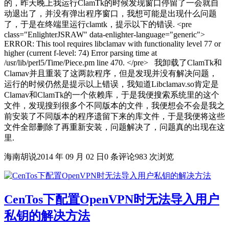
的，昨天晚上我运行ClamTk的时候发现窗口停留了一会就自
动退出了，并没有弹出程序窗口，我想可能是出现什么问题
了，于是在终端里运行clamtk，提示以下的错误. <pre
class="EnlighterJSRAW" data-enlighter-language="generic">
ERROR: This tool requires libclamav with functionality level 77 or
higher (current f-level: 74) Error parsing time at
/usr/lib/perl5/Time/Piece.pm line 470. </pre> 我卸载了ClamTk和
Clamav并且重装了这两款程序，但是发现并没有解决问题，
运行的时候仍然是提示以上错误，我知道Libclamav.so肯定是
Clamav和ClamTk的一个依赖库，于是我便搜索系统里的这个
文件，发现搜到很多个不同版本的文件，我便想会不会是我之
前安装了不同版本的程序遗留下来的库文件，于是我便将这些
文件全部删除了再重新安装，问题解决了，问题真的出现在这
里.
海南胡说
2014 年 09 月 02 日
0 条评论
983 次浏览
CenTos下配置OpenVPN时无法导入用户
私钥的解决方法