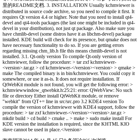
里的README文档. 3. INSTALLATION Usually kchmviewer is
distributed in source code archive, so you need to compile it first. It
requires Qt version 4.4 or higher. Note that you need to install qt4-
devel and qt4-tools packages (the last one might be included in qt4-
devel in your distribution), not just qt package. Also make sure you
have chmlib-devel (some distros have it as libchm-devel) package
installed. KDE build will check for its presence, but qmake does not
have necessary functionality to do so. If you are getting errors
regarding missing chm_lib.h file this means chmlib-devel is not
installed. 3.1. Qt-only version To compile Qt-only version of
kchmviewer, follow the procedure: > tar zxf kchmviewer-
<version>.tar.gz > cd kchmviewer-</version><version> > qmake >
make The compiled binary is in bin/kchmviewer. You could copy it
somewhere, or use it as-is. It does not require installation. If
QtWebKit module is not found, you will get the following error: >
kchmviewwindow_qtwebkit.h:25:21: error: QWebView: No such
file or directory Either install QtWebKit module, or remove
"webkit" from QT+= line in src/src.pro 3.2 KDE4 version To
compile the version of kchmviewer with KDE4 support, follow the
procedure: > tar zxf kchmviewer-</version><version>.tar.gz >
mkdir build > cd build > cmake .. > make > sudo make install For
KDE version the installation is required, since the KHTML KIO
slave cannot be used in place.</version>