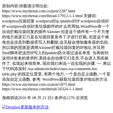
原创内容,转载请注明出处:
https://www.myzhenai.com.cn/post/2287.html
https://www.myzhenai.com/thread-17912-1-1.html 关键词:
wordpress垃圾回复 wordpress封ip iptables封IP wordpress自动封
IP wordpress自动封发垃圾邮件的IP 众所周知,WordPress有一个
自动拦截垃圾回复的插件Akismet 但是这个插件有一个不方便
的地方就是它只是在垃圾回复发布了才进行拦截, 但是这个难
免也会涉及到数据库写入和删除,这无疑会增加服务器的负担,
所以我的思路是调用Akismet拦截垃圾回复的IP地址,并且用
Shell脚本把这些IP写入到iptables防火墙过滤名单里. 当再收到
这些IP发来的请求时,系统会自动将它们丢弃,不会进入系统操
作了. 实现起来很简单, 现在我们来说一说实现的步骤. 一: 将以
下代码添加到 /wp-admin/includes/class-wp-comments-list-
table.php 的指定位置里, 有两个地方,一个是自定义函数,一个是
添加自定义函数. 参考: WordPress获取垃圾回复IP地址的方法
https://www.myzhenai.com.cn/post/1875.html
https://www.myzhenai.com/thread-16324-1-1.html
海南胡说
2016 年 08 月 21 日
2 条评论
1276 次浏览