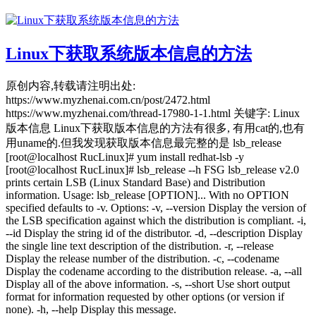
Linux下获取系统版本信息的方法
原创内容,转载请注明出处:
https://www.myzhenai.com.cn/post/2472.html
https://www.myzhenai.com/thread-17980-1-1.html 关键字: Linux
版本信息 Linux下获取版本信息的方法有很多, 有用cat的,也有
用uname的.但我发现获取版本信息最完整的是 lsb_release
[root@localhost RucLinux]# yum install redhat-lsb -y
[root@localhost RucLinux]# lsb_release --h FSG lsb_release v2.0
prints certain LSB (Linux Standard Base) and Distribution
information. Usage: lsb_release [OPTION]... With no OPTION
specified defaults to -v. Options: -v, --version Display the version of
the LSB specification against which the distribution is compliant. -i,
--id Display the string id of the distributor. -d, --description Display
the single line text description of the distribution. -r, --release
Display the release number of the distribution. -c, --codename
Display the codename according to the distribution release. -a, --all
Display all of the above information. -s, --short Use short output
format for information requested by other options (or version if
none). -h, --help Display this message.