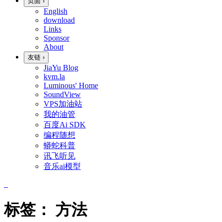
页面
›
English
download
Links
Sponsor
About
友链
›
JiaYu Blog
kvm.la
Luminous' Home
SoundView
VPS加油站
我的油管
百度Ai SDK
编程随想
蟒蛇科普
讯飞听见
音乐ai模型
标签：
方法