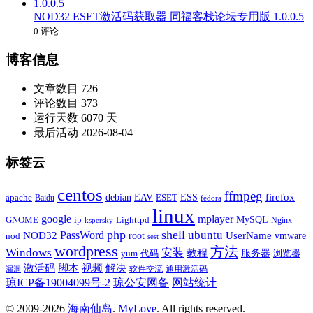
NOD32 ESET激活码获取器 同福客栈论坛专用版 1.0.0.5
0 评论
博客信息
文章数目
726
评论数目
373
运行天数
6070 天
最后活动
2026-08-04
标签云
centos
ffmpeg
firefox
apache
debian
EAV
ESET
ESS
Baidu
fedora
linux
google
mplayer
Lighttpd
MySQL
GNOME
ip
Nginx
kspersky
php
shell
ubuntu
NOD32
PassWord
UserName
root
nod
vmware
sest
wordpress
方法
Windows
安装
教程
代码
服务器
yum
浏览器
激活码
视频
脚本
解决
软件交流
通用激活码
漏洞
琼ICP备19004099号-2
琼公安网备
网站统计
© 2009-2026
海南仙岛
.
MyLove
. All rights reserved.