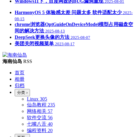
Windows11下，百度网盘的BUG漏洞重现
2025-08-01
HarmonyOS 5 体验感太差 问题太多 软件适配太少
2025-
08-15
chrome浏览器OptGuideOnDeviceModel模型占用磁盘空
间的解决方法
2025-08-13
DeepSeek更换头像的方法
2025-08-07
美团关闭视频菜单
2023-08-17
海南仙岛
RSS
首页
相册
归档
分类
›
Linux
305
仙岛教程
235
网络相关
57
软件交流
56
七嘴八舌
40
编程资料
20