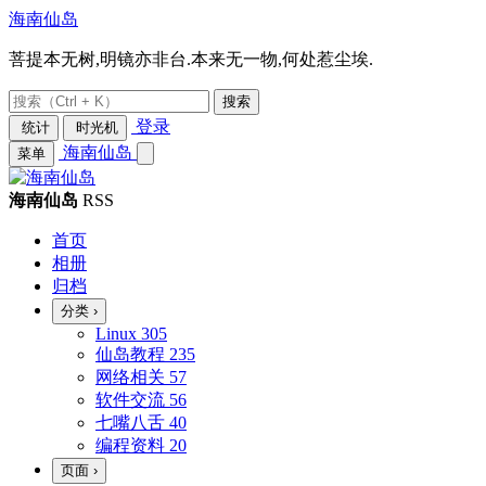
海南仙岛
菩提本无树,明镜亦非台.本来无一物,何处惹尘埃.
搜索
登录
统计
时光机
海南仙岛
菜单
海南仙岛
RSS
首页
相册
归档
分类
›
Linux
305
仙岛教程
235
网络相关
57
软件交流
56
七嘴八舌
40
编程资料
20
页面
›