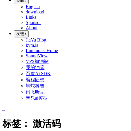
页面
›
English
download
Links
Sponsor
About
友链
›
JiaYu Blog
kvm.la
Luminous' Home
SoundView
VPS加油站
我的油管
百度Ai SDK
编程随想
蟒蛇科普
讯飞听见
音乐ai模型
标签：
激活码