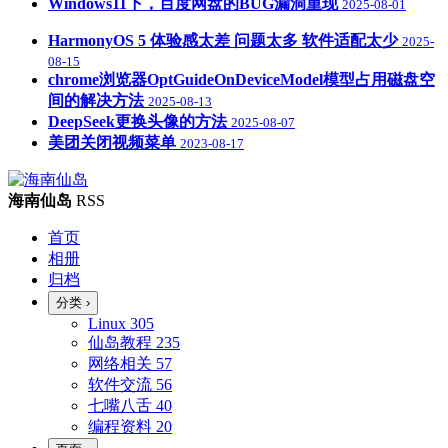
Windows11下，百度网盘的BUG漏洞重现
2025-08-01
HarmonyOS 5 体验感太差 问题太多 软件适配太少
2025-
08-15
chrome浏览器OptGuideOnDeviceModel模型占用磁盘空
间的解决方法
2025-08-13
DeepSeek更换头像的方法
2025-08-07
美团关闭视频菜单
2023-08-17
海南仙岛
RSS
首页
相册
归档
分类
›
Linux
305
仙岛教程
235
网络相关
57
软件交流
56
七嘴八舌
40
编程资料
20