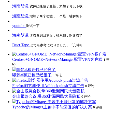
海南胡说
软件已经做了更新，添加了可以下载…
海南胡说
增加了两个功能，一个是一键解析下…
youtube
测试一下
海南胡说
请您看到回复后，联系我，谢谢您了
Duct Tape
とても参考になりました。『几种可…
Centos6+GNOME+NetworkManager配置VPN客户端
1 评
论
即梦ai和豆包已经废了
0 评论
Firefox浏览器使用Adblock plush过滤广告
0 评论
金山紧急会议:曝360泄漏网民大量隐私
0 评论
Typecho的Mirages主题中不能回复的解决方案
0 评论