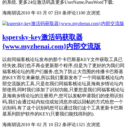
的系统. 更多24位激活码及更多UserName,PassWord下载:
海南胡说
2010 年 03 月 07 日
0 条评论
1100 次浏览
kspersky-key激活码获取器
{www.myzhenai.com}内部交流版
以前同福客栈论坛发布的那个卡巴斯基KEY文件获取工具已
经失效,我们也不再会更新那个程序,但是为了更好的为我们同
福客栈论坛的用户们服务,也为了防止大范围的传播卡巴斯基
的KEY而引来麻烦,所以我们重新发布了一个同福客栈论坛内
部交流版的工具,只是在我们同福客栈论坛及海南乡情论坛内
部使用,同时我们添加了识别功能,只要您是我们同福客栈论坛
及海南乡情论坛的注册用户,您可以发帖申请我们的使用识别
码,我们会通过站内短信或短消息亦或以回帖的方式给您一个
识别码.有了这个识别码您可以通过我们这个工具更新卡巴斯
基系列防护软件的KEY(只要我们能找得到的).
海南胡说
2010 年 02 月 10 日
2 条评论
1321 次浏览