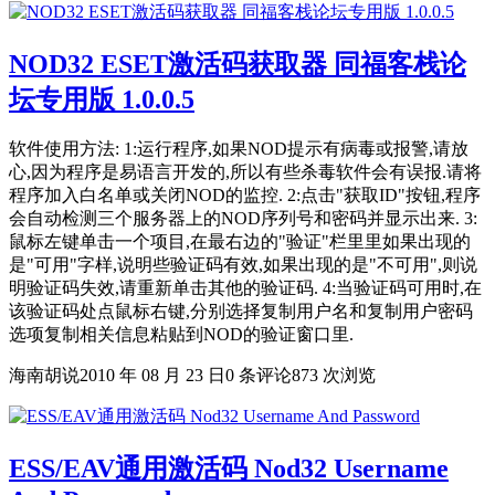
NOD32 ESET激活码获取器 同福客栈论
坛专用版 1.0.0.5
软件使用方法: 1:运行程序,如果NOD提示有病毒或报警,请放
心,因为程序是易语言开发的,所以有些杀毒软件会有误报.请将
程序加入白名单或关闭NOD的监控. 2:点击"获取ID"按钮,程序
会自动检测三个服务器上的NOD序列号和密码并显示出来. 3:
鼠标左键单击一个项目,在最右边的"验证"栏里里如果出现的
是"可用"字样,说明些验证码有效,如果出现的是"不可用",则说
明验证码失效,请重新单击其他的验证码. 4:当验证码可用时,在
该验证码处点鼠标右键,分别选择复制用户名和复制用户密码
选项复制相关信息粘贴到NOD的验证窗口里.
海南胡说
2010 年 08 月 23 日
0 条评论
873 次浏览
ESS/EAV通用激活码 Nod32 Username