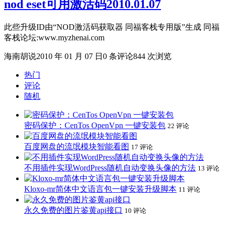
nod eset可用激活码2010.01.07
此些升级ID由“NOD激活码获取器 同福客栈专用版”生成 同福
客栈论坛:www.myzhenai.com
海南胡说
2010 年 01 月 07 日
0 条评论
844 次浏览
热门
评论
随机
密码保护：CenTos OpenVpn 一键安装包
22 评论
百度网盘的流氓模块智能看图
17 评论
不用插件实现WordPress随机自动变换头像的方法
13 评论
Kloxo-mr简体中文语言包一键安装升级脚本
11 评论
永久免费的图片鉴黄api接口
10 评论