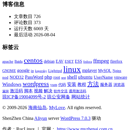
博客信息
文章数目
726
评论数目
373
运行天数
6069 天
最后活动
2026-08-04
标签云
centos
ffmpeg
firefox
apache
debian
EAV
ESET
ESS
Baidu
fedora
linux
google
mplayer
Lighttpd
MySQL
GNOME
ip
Nginx
kspersky
php
shell
ubuntu
NOD32
PassWord
UserName
root
nod
vmware
sest
wordpress
方法
Windows
安装
教程
代码
服务器
yum
浏览器
激活码
视频
脚本
解决
软件交流
通用激活码
漏洞
琼ICP备19004099号-2
琼公安网备
网站统计
© 2009-2026
海南仙岛
.
MyLove
. All rights reserved.
ShenZhen China
Aliyun
server
WordPress 7.0.3
驱动
作者：RucLinux ｜ 官网：
https://www.myzhenai.com.cn