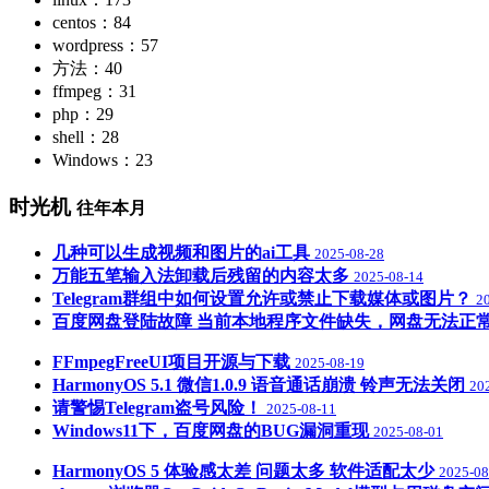
centos：84
wordpress：57
方法：40
ffmpeg：31
php：29
shell：28
Windows：23
时光机
往年本月
几种可以生成视频和图片的ai工具
2025-08-28
万能五笔输入法卸载后残留的内容太多
2025-08-14
Telegram群组中如何设置允许或禁止下载媒体或图片？
2
百度网盘登陆故障 当前本地程序文件缺失，网盘无法正
FFmpegFreeUI项目开源与下载
2025-08-19
HarmonyOS 5.1 微信1.0.9 语音通话崩溃 铃声无法关闭
20
请警惕Telegram盗号风险！
2025-08-11
Windows11下，百度网盘的BUG漏洞重现
2025-08-01
HarmonyOS 5 体验感太差 问题太多 软件适配太少
2025-08