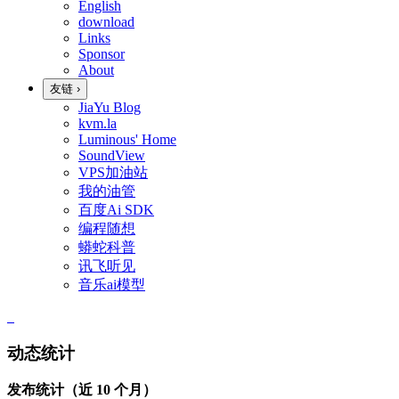
English
download
Links
Sponsor
About
友链
›
JiaYu Blog
kvm.la
Luminous' Home
SoundView
VPS加油站
我的油管
百度Ai SDK
编程随想
蟒蛇科普
讯飞听见
音乐ai模型
动态统计
发布统计（近 10 个月）