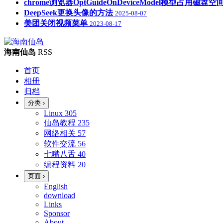
chrome浏览器OptGuideOnDeviceModel模型占用磁
DeepSeek更换头像的方法
2025-08-07
美团关闭视频菜单
2023-08-17
海南仙岛
RSS
首页
相册
归档
分类
›
Linux
305
仙岛教程
235
网络相关
57
软件交流
56
七嘴八舌
40
编程资料
20
页面
›
English
download
Links
Sponsor
About