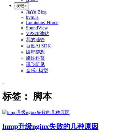
友链
›
JiaYu Blog
kvm.la
Luminous' Home
SoundView
VPS加油站
我的油管
百度Ai SDK
编程随想
蟒蛇科普
讯飞听见
音乐ai模型
标签：
脚本
lnmp升级nginx失败的几种原因