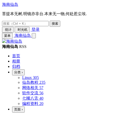
海南仙岛
菩提本无树,明镜亦非台.本来无一物,何处惹尘埃.
搜索
登录
统计
时光机
海南仙岛
菜单
海南仙岛
RSS
首页
相册
归档
分类
›
Linux
305
仙岛教程
235
网络相关
57
软件交流
56
七嘴八舌
40
编程资料
20
页面
›