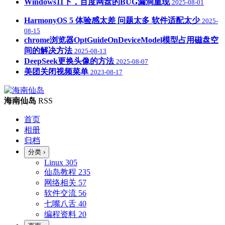
Windows11下，百度网盘的BUG漏洞重现
2025-08-01
HarmonyOS 5 体验感太差 问题太多 软件适配太少
2025-
08-15
chrome浏览器OptGuideOnDeviceModel模型占用磁盘空
间的解决方法
2025-08-13
DeepSeek更换头像的方法
2025-08-07
美团关闭视频菜单
2023-08-17
海南仙岛
RSS
首页
相册
归档
分类
›
Linux
305
仙岛教程
235
网络相关
57
软件交流
56
七嘴八舌
40
编程资料
20