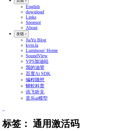
页面
›
English
download
Links
Sponsor
About
友链
›
JiaYu Blog
kvm.la
Luminous' Home
SoundView
VPS加油站
我的油管
百度Ai SDK
编程随想
蟒蛇科普
讯飞听见
音乐ai模型
标签：
通用激活码