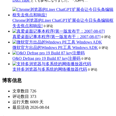
Duct Tape
とても参考になりました。『几种可…
Chrome浏览器的Liner ChatGPT扩展会让今日头条编辑框
失去焦点和响应!
0 评论
真爱桌面记事本程序[第一版发布于：2007-08-07]
0 评论
微软官方出品的Windows PE工具 Windows ADK
0 评论
O&O Defrag pro 19 Build 87 key注册码
0 评论
支持多浏览器与多系统的网络播放器代码
0 评论
博客信息
文章数目
726
评论数目
373
运行天数
6069 天
最后活动
2026-08-04