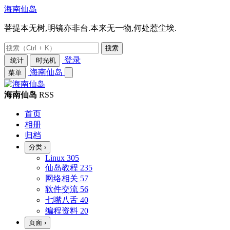
海南仙岛
菩提本无树,明镜亦非台.本来无一物,何处惹尘埃.
搜索
登录
统计
时光机
海南仙岛
菜单
海南仙岛
RSS
首页
相册
归档
分类
›
Linux
305
仙岛教程
235
网络相关
57
软件交流
56
七嘴八舌
40
编程资料
20
页面
›