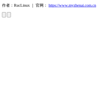
作者：RucLinux ｜ 官网：
https://www.myzhenai.com.cn