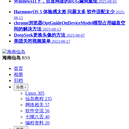
Windows11下，百度网盘的BUG漏洞重现
2025-08-01
HarmonyOS 5 体验感太差 问题太多 软件适配太少
2025-
08-15
chrome浏览器OptGuideOnDeviceModel模型占用磁盘空
间的解决方法
2025-08-13
DeepSeek更换头像的方法
2025-08-07
美团关闭视频菜单
2023-08-17
海南仙岛
RSS
首页
相册
归档
分类
›
Linux
305
仙岛教程
235
网络相关
57
软件交流
56
七嘴八舌
40
编程资料
20