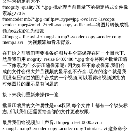
文件为指定的大小
#mogrify -quality 70 *.jpg–批处理当前目录下的指定格式文件像
素减少70％
#mencoder mf://*.jpg -mf fps=1:type=jpg -ovc lavc -lavcopts
vcodec=mpeg4:mbd=2:trell -oac copy -o file.avi—将图片转换成视
频,fps后边的1为桢数
#ffmpeg -i file.avi -i zhangshan.mp3 -vcodec copy -acodec copy
filemp3.avi—为视频添加音乐背景.
在开始之前我们需要准备好图片并全部保存在同一个目录下,
然后我们用 mogrify -resize 640X480 *.jpg 命令将图片批量压缩
一下像素,为什么要压缩像素呢? 因为如果不修改像素,我们合
成的文件会很大并且视频的显示会不齐全. 现在的这个就是我
用没有压缩过的图片合成的一个视频,可以看得出视频浏览的
时候图片的显示是有问题的.
接下来我们重新来操作一遍,
批量压缩后的文件属性是root权限,每个文件上都有一个锁头标
志, 所以我们还需要给全部的文件更改权限.
最后我们给视频加上声音. ffmpeg -i test-0000.avi -i
zhangshan.mp3 -vcodec copy -acodec copy Tutorials.avi 这条命令