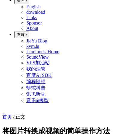
页面
›
English
download
Links
Sponsor
About
友链
›
JiaYu Blog
kvm.la
Luminous' Home
SoundView
VPS加油站
我的油管
百度Ai SDK
编程随想
蟒蛇科普
讯飞听见
音乐ai模型
首页
/
正文
将图片转换成视频的简单操作方法