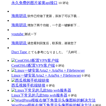
永久免费的图片鉴黄api接口
10 评论
海南胡说
软件已经做了更新，添加了可以下载…
海南胡说
增加了两个功能，一个是一键解析下…
youtube
测试一下
海南胡说
请您看到回复后，联系我，谢谢您了
Duct Tape
とても参考になりました。『几种可…
CentOS6.0配置VPN客户端
0 评论
Linux一键安装Aria2 + AriaNg + Filebrowser
0 评论
西瓜视频手机端链接
0 评论
Linux下常见的几款http web服务器
0 评论
WordPress模板右侧下角显示头像图标的解决方法
0 评论