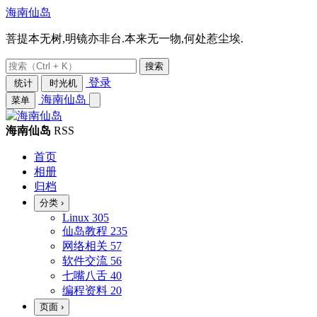
海南仙岛
菩提本无树,明镜亦非台.本来无一物,何处惹尘埃.
搜索
登录
统计
时光机
海南仙岛
菜单
海南仙岛
RSS
首页
相册
归档
分类
›
Linux
305
仙岛教程
235
网络相关
57
软件交流
56
七嘴八舌
40
编程资料
20
页面
›