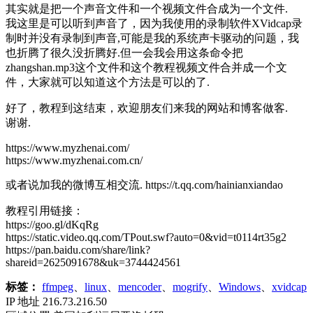
其实就是把一个声音文件和一个视频文件合成为一个文件.
我这里是可以听到声音了，因为我使用的录制软件XVidcap录
制时并没有录制到声音,可能是我的系统声卡驱动的问题，我
也折腾了很久没折腾好.但一会我会用这条命令把
zhangshan.mp3这个文件和这个教程视频文件合并成一个文
件，大家就可以知道这个方法是可以的了.
好了，教程到这结束，欢迎朋友们来我的网站和博客做客.
谢谢.
https://www.myzhenai.com/
https://www.myzhenai.com.cn/
或者说加我的微博互相交流. https://t.qq.com/hainianxiandao
教程引用链接：
https://goo.gl/dKqRg
https://static.video.qq.com/TPout.swf?auto=0&vid=t0114rt35g2
https://pan.baidu.com/share/link?
shareid=2625091678&uk=3744424561
标签：
ffmpeg
、
linux
、
mencoder
、
mogrify
、
Windows
、
xvidcap
IP 地址
216.73.216.50