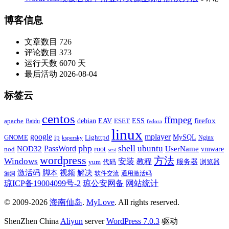
博客信息
文章数目
726
评论数目
373
运行天数
6070 天
最后活动
2026-08-04
标签云
centos
ffmpeg
firefox
apache
debian
EAV
ESET
ESS
Baidu
fedora
linux
google
mplayer
Lighttpd
MySQL
GNOME
ip
Nginx
kspersky
php
shell
ubuntu
NOD32
PassWord
UserName
root
nod
vmware
sest
wordpress
方法
Windows
安装
教程
代码
服务器
yum
浏览器
激活码
视频
脚本
解决
软件交流
通用激活码
漏洞
琼ICP备19004099号-2
琼公安网备
网站统计
© 2009-2026
海南仙岛
.
MyLove
. All rights reserved.
ShenZhen China
Aliyun
server
WordPress 7.0.3
驱动