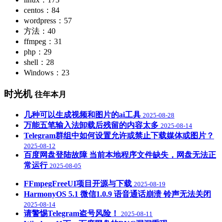
centos：84
wordpress：57
方法：40
ffmpeg：31
php：29
shell：28
Windows：23
时光机
往年本月
几种可以生成视频和图片的ai工具
2025-08-28
万能五笔输入法卸载后残留的内容太多
2025-08-14
Telegram群组中如何设置允许或禁止下载媒体或图片？
2025-08-12
百度网盘登陆故障 当前本地程序文件缺失，网盘无法正
常运行
2025-08-05
FFmpegFreeUI项目开源与下载
2025-08-19
HarmonyOS 5.1 微信1.0.9 语音通话崩溃 铃声无法关闭
2025-08-14
请警惕Telegram盗号风险！
2025-08-11