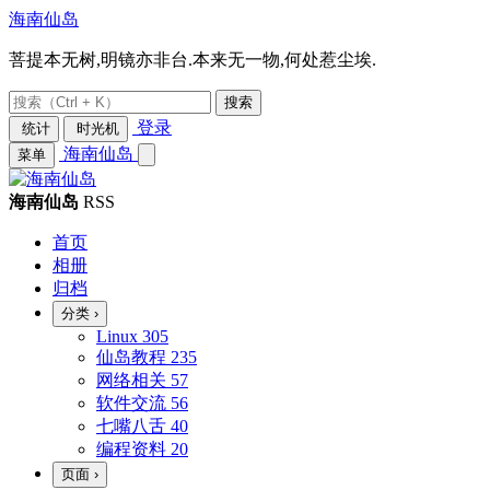
海南仙岛
菩提本无树,明镜亦非台.本来无一物,何处惹尘埃.
搜索
登录
统计
时光机
海南仙岛
菜单
海南仙岛
RSS
首页
相册
归档
分类
›
Linux
305
仙岛教程
235
网络相关
57
软件交流
56
七嘴八舌
40
编程资料
20
页面
›