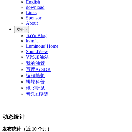
English
download
Links
Sponsor
About
友链
›
JiaYu Blog
kvm.la
Luminous' Home
SoundView
VPS加油站
我的油管
百度Ai SDK
编程随想
蟒蛇科普
讯飞听见
音乐ai模型
动态统计
发布统计（近 10 个月）