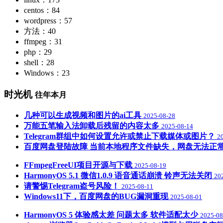
centos：84
wordpress：57
方法：40
ffmpeg：31
php：29
shell：28
Windows：23
时光机
往年本月
几种可以生成视频和图片的ai工具
2025-08-28
万能五笔输入法卸载后残留的内容太多
2025-08-14
Telegram群组中如何设置允许或禁止下载媒体或图片？
2
百度网盘登陆故障 当前本地程序文件缺失，网盘无法正
FFmpegFreeUI项目开源与下载
2025-08-19
HarmonyOS 5.1 微信1.0.9 语音通话崩溃 铃声无法关闭
20
请警惕Telegram盗号风险！
2025-08-11
Windows11下，百度网盘的BUG漏洞重现
2025-08-01
HarmonyOS 5 体验感太差 问题太多 软件适配太少
2025-08