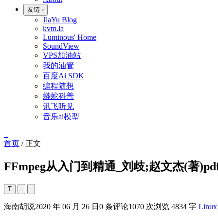
友链
›
JiaYu Blog
kvm.la
Luminous' Home
SoundView
VPS加油站
我的油管
百度Ai SDK
编程随想
蟒蛇科普
讯飞听见
音乐ai模型
首页
/
正文
FFmpeg从入门到精通_刘歧;赵文杰(著)pd
T
海南胡说
2020 年 06 月 26 日
0 条评论
1070 次浏览
4834 字
Linux