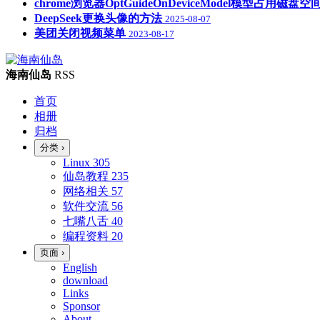
chrome浏览器OptGuideOnDeviceModel模型占用磁
DeepSeek更换头像的方法
2025-08-07
美团关闭视频菜单
2023-08-17
海南仙岛
RSS
首页
相册
归档
分类
›
Linux
305
仙岛教程
235
网络相关
57
软件交流
56
七嘴八舌
40
编程资料
20
页面
›
English
download
Links
Sponsor
About