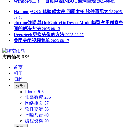
Windows11下，百度网盘的BUG漏洞重现
2025-08-01
HarmonyOS 5 体验感太差 问题太多 软件适配太少
2025-
08-15
chrome浏览器OptGuideOnDeviceModel模型占用磁盘空
间的解决方法
2025-08-13
DeepSeek更换头像的方法
2025-08-07
美团关闭视频菜单
2023-08-17
海南仙岛
RSS
首页
相册
归档
分类
›
Linux
305
仙岛教程
235
网络相关
57
软件交流
56
七嘴八舌
40
编程资料
20