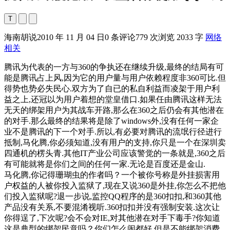
T
海南胡说
2010 年 11 月 04 日
0 条评论
779 次浏览
2033 字
网络
相关
腾讯为代表的一方与360的争执还在继续升级,最终的结局有可
能是腾讯占上风,因为它的用户量与用户依赖程度非360可比.但
得势也势必失民心.双方为了自已的私自利益而凌架于用户利
益之上,还冠以为用户着想的堂皇借口.如果任由腾讯这样无法
无天的绑架用户为其战车开路,那么在360之后仍会有其他潜在
的对手.那么最终的结果将是除了windows外,没有任何一家企
业不是腾讯的下一个对手.所以,有必要对腾讯的流氓行径进行
抵制,马化腾,你必须知道,没有用户的支持,你只是一个在深圳卖
四通机的楞头青.其他IT产业公司应该警觉的一条就是,360之后
有可能就将是你们之间的任何一家.无论是百度还是金山.
马化腾,你记得珊瑚虫的作者吗？一个被你号称是外挂损害用
户权益的人被你投入监狱了,现在又说360是外挂,你怎么不把他
们投入监狱呢?退一步说,监控QQ程序的是360扣扣,和360其他
产品没有关系,不要混淆视听.360扣扣并没有强制安装.这次让
你得逞了,下次呢?会不会对IE,对其他潜在对手下毒手?你知道
这是典型的绑架民意吗？你们怎么闹都好,但是不能绑架消费