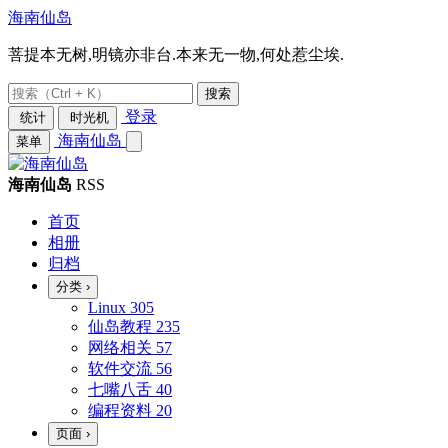
海南仙岛
菩提本无树,明镜亦非台.本来无一物,何处惹尘埃.
搜索
登录
统计
时光机
海南仙岛
菜单
海南仙岛
RSS
首页
相册
归档
分类
›
Linux
305
仙岛教程
235
网络相关
57
软件交流
56
七嘴八舌
40
编程资料
20
页面
›