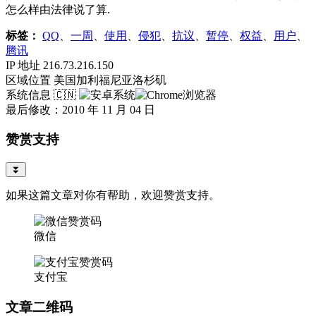
怎么样由法律说了算.
标签：
QQ
、
一周
、
使用
、
侵犯
、
抗议
、
暂停
、
权益
、
用户
、
腾讯
IP 地址
216.73.216.150
区域位置
美国加利福尼亚洛杉矶
系统信息
🇨🇳
最后修改：2010 年 11 月 04 日
赞赏支持
⏬
如果这篇文章对你有帮助，欢迎赞赏支持。
微信
支付宝
文章二维码