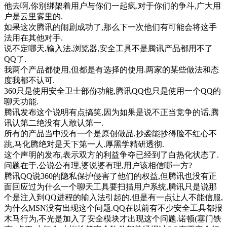
他去啊,你别绑架着用户与你们一起疯.对于你们的争斗,广大用
户是云里雾里的.
如果这次腾讯的闹剧成功了,那么下一次他们有可能会将这手
法用在其他对手.
说不定哪天,输入法,浏览器,安全工具不是腾讯产品都用不了
QQ了.
我两个产品都使用,但都是有选择的使用.两家的某些做法和态
度我都不认可.
360只是使用安全卫士部份功能,腾讯QQ也只是使用一个QQ的
聊天功能.
腾讯发布这个说明有点搞笑,因为如果是说不正当竞争的话,腾
讯认第二绝没有人敢认第一.
所有的产品当中没有一个是原创做品,抄袭能抄得脸不红心不
跳,马化腾绝对是天下第一人.厚黑学精研透彻.
这个声明的发布,表示双方的利益争夺已经到了白热化状态了.
问题在于,公说公有理,婆说婆有理,用户该相信哪一方?
腾讯QQ说360的隐私保护侵害了他们的权益,但腾讯也没有正
面回应过为什么一个聊天工具要扫描用户系统,腾讯只是说那
个是注入到QQ进程的输入法引起的,但是有一点让人不能信服,
为什么MSN没有出现这个问题.QQ在以前有不少安全工具都报
木马行为,不光是加入了安全模块才出现这个问题.诺顿(塞门铁