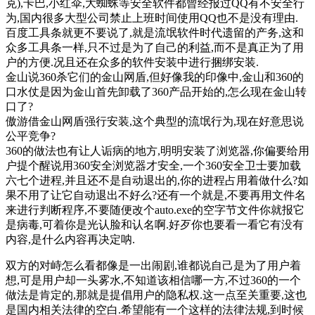
克),卡巴,小红伞,大蜘蛛等安全软件都曾经报过QQ有不安全行
为,国内很多大型公司禁止上班时间使用QQ也不是没有理由.
百度工具条就更不要说了,就是流氓软件时代遗留的产务,这和
众多工具条一样,只不过是为了自己的利益,而不是真正为了用
户的方便.况且还在众多的软件安装中进行捆绑安装.
金山说360杀它们的金山网盾,但好像我的印像中,金山和360的
口水仗是因为金山首先卸载了360产品开始的,怎么现在金山转
口了?
傲游借金山网盾强行安装,这个典型的流氓行为,现在好意思说
公平竞争?
360的做法也有让人诟病的地方,明明安装了浏览器,你偏要给用
户提个醒说用360安全浏览器才安全,一个360安全卫士要加载
六七个进程,并且还不是自动退出的,你的进程占用着做什么?如
果不用了让它自动退出不好么?还有一个就是,不要再用文件名
来进行判断程序,不要随便改个auto.exe的空字节文件你就报它
是病毒,可着你是光认脸和认名啊.好歹你也要看一看它有没有
内容,是什么内容再决定呐.
双方的对峙怎么看都像是一出闹剧,谁都说自己是为了用户着
想,可是用户却一头雾水,不知道该相信哪一方,不过360的一个
做法是肯定的,那就是提倡用户的隐私权.这一点至关重要,这也
是国内相关法律的空白.希望能有一个这样的法律法规,到时候