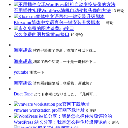
不用插件实现WordPress随机自动变换头像的方法
13 评论
Kloxo-mr简体中文语言包一键安装升级脚本
11 评论
永久免费的图片鉴黄api接口
10 评论
海南胡说
软件已经做了更新，添加了可以下载…
海南胡说
增加了两个功能，一个是一键解析下…
youtube
测试一下
海南胡说
请您看到回复后，联系我，谢谢您了
Duct Tape
とても参考になりました。『几种可…
vmware workstation pro官网下载地址
0 评论
WordPress 站长分享：我是怎么拦住垃圾评论的
0 评论