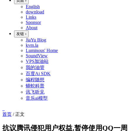
页面
›
English
download
Links
Sponsor
About
友链
›
JiaYu Blog
kvm.la
Luminous' Home
SoundView
VPS加油站
我的油管
百度Ai SDK
编程随想
蟒蛇科普
讯飞听见
音乐ai模型
首页
/
正文
抗议腾讯侵犯用户权益,暂停使用QQ一周