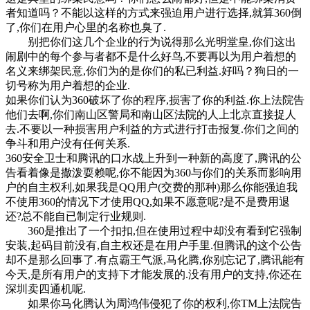
者知道吗？不能以这样的方式来强迫用户进行选择,就算360倒
了,你们在用户心里的名称也臭了.
别把你们这几个企业的行为说得那么光明堂皇,你们这出
闹剧中的每个参与者都不是什么好鸟,不要再以为用户着想的
名义来绑架民意,你们为的是你们的私已利益.好吗？狗日的一
切号称为用户着想的企业.
如果你们认为360破坏了你的程序,损害了你的利益.你上法院告
他们去啊,你们南山区警局和南山区法院的人上北京直接捉人
去.不要以一种损害用户利益的方式进行打击报复.你们之间的
争斗和用户没有任何关系.
360安全卫士和腾讯的口水战上升到一种新的高度了,腾讯的公
告看着像是撒泼耍赖呢,你不能因为360与你们的关系而影响用
户的自主权利,如果我是QQ用户(交费的那种)那么你能强迫我
不使用360的情况下才使用QQ,如果不愿意呢?是不是费用退
还?总不能自已制定行业规则.
360是推出了一个扣扣,但在使用过程中却没有看到它强制
安装,起码目前没有,自主权还是在用户手里.但腾讯的这个公告
却不是那么回事了.有点霸王气派,马化腾,你别忘记了,腾讯能有
今天,是所有用户的支持下才能发展的.没有用户的支持,你还在
深圳卖四通机呢.
如果你马化腾认为周鸿伟侵犯了你的权利,你TM上法院告