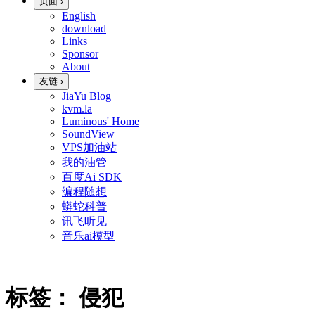
页面
›
English
download
Links
Sponsor
About
友链
›
JiaYu Blog
kvm.la
Luminous' Home
SoundView
VPS加油站
我的油管
百度Ai SDK
编程随想
蟒蛇科普
讯飞听见
音乐ai模型
标签：
侵犯