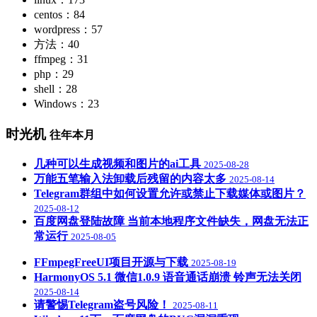
centos：84
wordpress：57
方法：40
ffmpeg：31
php：29
shell：28
Windows：23
时光机
往年本月
几种可以生成视频和图片的ai工具
2025-08-28
万能五笔输入法卸载后残留的内容太多
2025-08-14
Telegram群组中如何设置允许或禁止下载媒体或图片？
2025-08-12
百度网盘登陆故障 当前本地程序文件缺失，网盘无法正
常运行
2025-08-05
FFmpegFreeUI项目开源与下载
2025-08-19
HarmonyOS 5.1 微信1.0.9 语音通话崩溃 铃声无法关闭
2025-08-14
请警惕Telegram盗号风险！
2025-08-11