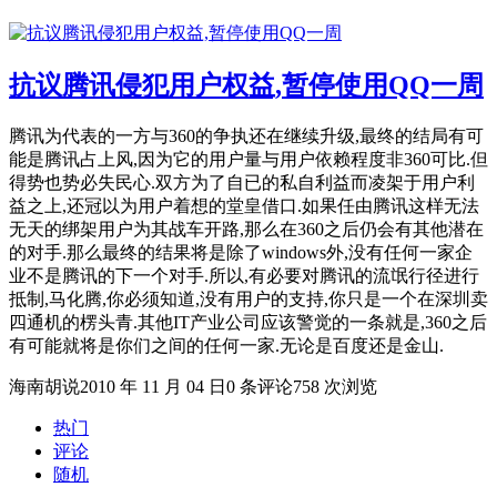
抗议腾讯侵犯用户权益,暂停使用QQ一周
腾讯为代表的一方与360的争执还在继续升级,最终的结局有可
能是腾讯占上风,因为它的用户量与用户依赖程度非360可比.但
得势也势必失民心.双方为了自已的私自利益而凌架于用户利
益之上,还冠以为用户着想的堂皇借口.如果任由腾讯这样无法
无天的绑架用户为其战车开路,那么在360之后仍会有其他潜在
的对手.那么最终的结果将是除了windows外,没有任何一家企
业不是腾讯的下一个对手.所以,有必要对腾讯的流氓行径进行
抵制,马化腾,你必须知道,没有用户的支持,你只是一个在深圳卖
四通机的楞头青.其他IT产业公司应该警觉的一条就是,360之后
有可能就将是你们之间的任何一家.无论是百度还是金山.
海南胡说
2010 年 11 月 04 日
0 条评论
758 次浏览
热门
评论
随机