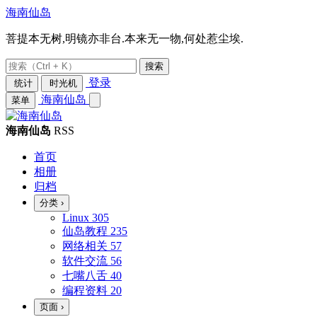
海南仙岛
菩提本无树,明镜亦非台.本来无一物,何处惹尘埃.
搜索
登录
统计
时光机
海南仙岛
菜单
海南仙岛
RSS
首页
相册
归档
分类
›
Linux
305
仙岛教程
235
网络相关
57
软件交流
56
七嘴八舌
40
编程资料
20
页面
›