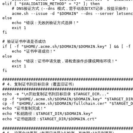
elif [ "$VALIDATION_METHOD" = "2" ]; then

    # DNS验证方式（--dns 模式，需手动添加TXT记录，按提示操作）

    acme.sh --issue -d "$DOMAIN" --dns --server letsenc
else

    echo "错误：无效的验证方式选择！"

    exit 1

fi

# 验证证书申请是否成功

if [ -f "$HOME/.acme.sh/$DOMAIN/$DOMAIN.key" ] && [ -f 
    echo "证书申请成功！"

else

    echo "错误：证书申请失败，请检查操作步骤或网络环境！"

    exit 1

fi

#######################################################
# 4. 复制证书到目标目录（覆盖旧证书）

#######################################################
echo -e "\n开始复制证书到目标目录 $TARGET_DIR..."

cp -f "$HOME/.acme.sh/$DOMAIN/$DOMAIN.key" "$TARGET_DIR
cp -f "$HOME/.acme.sh/$DOMAIN/fullchain.cer" "$TARGET_D
echo "证书复制完成！"

echo "私钥路径：$TARGET_DIR/$DOMAIN.key"

echo "证书链路径：$TARGET_DIR/$DOMAIN.crt"

#######################################################