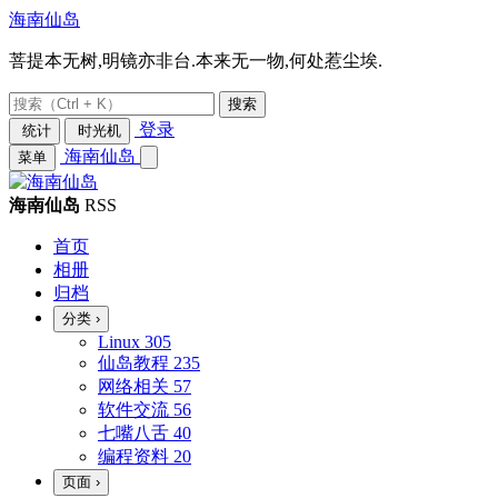
海南仙岛
菩提本无树,明镜亦非台.本来无一物,何处惹尘埃.
搜索
登录
统计
时光机
海南仙岛
菜单
海南仙岛
RSS
首页
相册
归档
分类
›
Linux
305
仙岛教程
235
网络相关
57
软件交流
56
七嘴八舌
40
编程资料
20
页面
›