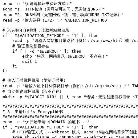
echo -e "\n请选择证书验证方式："

echo "1. HTTP检测（需网站可访问，无需修改DNS）"

echo "2. DNS检测（无需网站上线，需手动添加DNS TXT记录）"

read -p "输入选择（1/2）：" VALIDATION_METHOD

# 若选择HTTP检测，读取网站根目录

if [ "$VALIDATION_METHOD" = "1" ]; then

    read -p "请输入网站根目录路径（例如：/var/www/html 或 /usr/
    # 验证目录是否存在

    if [ ! -d "$WEBROOT" ]; then

        echo "错误：网站目录 $WEBROOT 不存在！"

        exit 1

    fi

fi

# 输入证书目标目录（复制证书用）

read -p "请输入证书目标存储目录（例如：/etc/nginx/ssl）：" TARG
# 自动创建目标目录（若不存在）

mkdir -p "$TARGET_DIR" || { echo "错误：无法创建目标目录 $TAR
#######################################################
# 3. 申请Let's Encrypt证书

#######################################################
echo -e "\n开始申请 $DOMAIN 的证书..."

if [ "$VALIDATION_METHOD" = "1" ]; then

    # HTTP验证方式（--webroot 模式，acme.sh会在网站目录下创建.w
    acme.sh --issue -d "$DOMAIN" --webroot -w "$WEBROOT