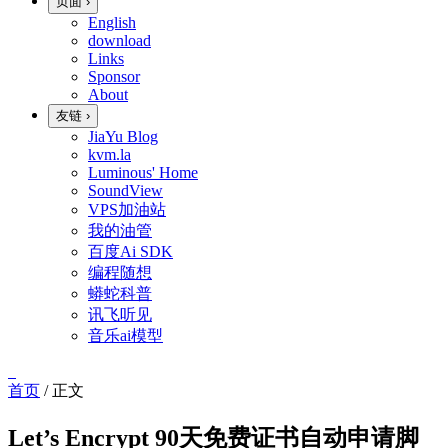
页面
›
English
download
Links
Sponsor
About
友链
›
JiaYu Blog
kvm.la
Luminous' Home
SoundView
VPS加油站
我的油管
百度Ai SDK
编程随想
蟒蛇科普
讯飞听见
音乐ai模型
首页
/
正文
Let’s Encrypt 90天免费证书自动申请脚