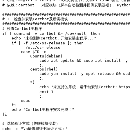
# 依赖：certbot + 对应模块（脚本自动检测并提供安装选项）、Python
#######################################################
# 1. 检查并安装Certbot及所需模块

#######################################################
# 检查Certbot主程序

if ! command -v certbot &> /dev/null; then

    echo "未检测到Certbot，开始安装主程序..."

    if [ -f /etc/os-release ]; then

        . /etc/os-release

        case $ID in

            ubuntu|debian)

                sudo apt update && sudo apt install -y 
                ;;

            centos|rhel)

                sudo yum install -y epel-release && sud
                ;;

            *)

                echo "未支持的系统，请手动安装Certbot：https://
                exit 1

                ;;

        esac

    fi

    echo "Certbot主程序安装完成！"

fi

# 选择验证方式（关联模块安装）

echo -e "\n请选择证书验证方式："
