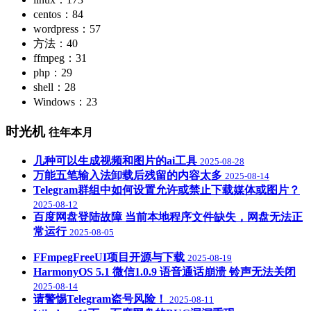
centos：84
wordpress：57
方法：40
ffmpeg：31
php：29
shell：28
Windows：23
时光机
往年本月
几种可以生成视频和图片的ai工具
2025-08-28
万能五笔输入法卸载后残留的内容太多
2025-08-14
Telegram群组中如何设置允许或禁止下载媒体或图片？
2025-08-12
百度网盘登陆故障 当前本地程序文件缺失，网盘无法正
常运行
2025-08-05
FFmpegFreeUI项目开源与下载
2025-08-19
HarmonyOS 5.1 微信1.0.9 语音通话崩溃 铃声无法关闭
2025-08-14
请警惕Telegram盗号风险！
2025-08-11