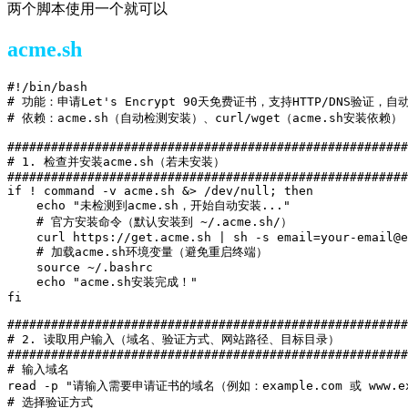
两个脚本使用一个就可以
acme.sh
#!/bin/bash

# 功能：申请Let's Encrypt 90天免费证书，支持HTTP/DNS验证，自
# 依赖：acme.sh（自动检测安装）、curl/wget（acme.sh安装依赖）

#######################################################
# 1. 检查并安装acme.sh（若未安装）

#######################################################
if ! command -v acme.sh &> /dev/null; then

    echo "未检测到acme.sh，开始自动安装..."

    # 官方安装命令（默认安装到 ~/.acme.sh/）

    curl https://get.acme.sh | sh -s email=your-email@e
    # 加载acme.sh环境变量（避免重启终端）

    source ~/.bashrc

    echo "acme.sh安装完成！"

fi

#######################################################
# 2. 读取用户输入（域名、验证方式、网站路径、目标目录）

#######################################################
# 输入域名

read -p "请输入需要申请证书的域名（例如：example.com 或 www.exam
# 选择验证方式
