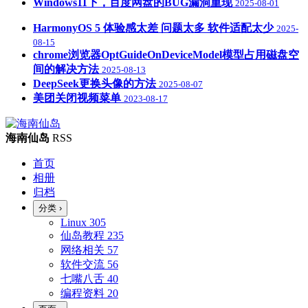
Windows11下，百度网盘的BUG漏洞重现
2025-08-01
HarmonyOS 5 体验感太差 问题太多 软件适配太少
2025-
08-15
chrome浏览器OptGuideOnDeviceModel模型占用磁盘空
间的解决方法
2025-08-13
DeepSeek更换头像的方法
2025-08-07
美团关闭视频菜单
2023-08-17
海南仙岛
RSS
首页
相册
归档
分类
›
Linux
305
仙岛教程
235
网络相关
57
软件交流
56
七嘴八舌
40
编程资料
20