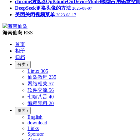
chrome浏览器OptGuideOnDeviceModel模型占用磁
DeepSeek更换头像的方法
2025-08-07
美团关闭视频菜单
2023-08-17
海南仙岛
RSS
首页
相册
归档
分类
›
Linux
305
仙岛教程
235
网络相关
57
软件交流
56
七嘴八舌
40
编程资料
20
页面
›
English
download
Links
Sponsor
About