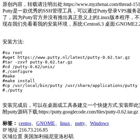
原创内容，转载请注明出处:https://www.myzhenai.com/thread-15150-1-1.
Putty是一款优秀的SSH管理工具，可以通过Putty登录VPS服
了，因为Putty官方并没有推出真正意义上的Linux版本程序，不
现在我们先看看我的安装环境，系统:Centos6.3 桌面:GNOME2.28.2 P
安装方法:
#su root

#wget https://www.putty.nl/latest/putty-0.62.tar.gz

#tar -zxvf putty-0.62.tar.gz

#cd /putty-0.62/unix/

#./configure

#make

#make install

#cp /usr/local/bin/putty /usr/share/applications/putty

#./putty
安装完成后，可以在桌面或工具条建立一个快捷方式.安装即此
附putty源码下载:https://putty.googlecode.com/files/putty-0.62.tar.gz
标签：
centos
、
GNOME
、
linux
、
putty
、
Windows
IP 地址
216.73.216.85
区域位置
美国加利福尼亚洛杉矶