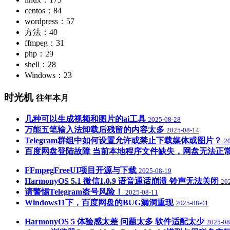
centos：84
wordpress：57
方法：40
ffmpeg：31
php：29
shell：28
Windows：23
时光机
往年本月
几种可以生成视频和图片的ai工具
2025-08-28
万能五笔输入法卸载后残留的内容太多
2025-08-14
Telegram群组中如何设置允许或禁止下载媒体或图片？
2
百度网盘登陆故障 当前本地程序文件缺失，网盘无法正
FFmpegFreeUI项目开源与下载
2025-08-19
HarmonyOS 5.1 微信1.0.9 语音通话崩溃 铃声无法关闭
20
请警惕Telegram盗号风险！
2025-08-11
Windows11下，百度网盘的BUG漏洞重现
2025-08-01
HarmonyOS 5 体验感太差 问题太多 软件适配太少
2025-08