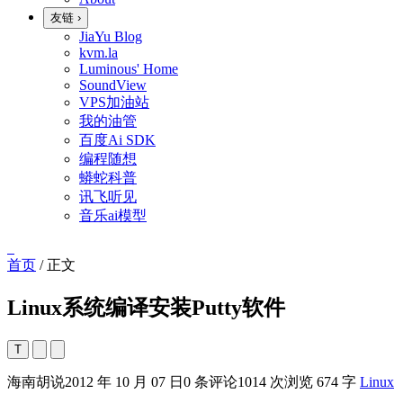
友链
›
JiaYu Blog
kvm.la
Luminous' Home
SoundView
VPS加油站
我的油管
百度Ai SDK
编程随想
蟒蛇科普
讯飞听见
音乐ai模型
首页
/
正文
Linux系统编译安装Putty软件
T
海南胡说
2012 年 10 月 07 日
0 条评论
1014 次浏览
674 字
Linux