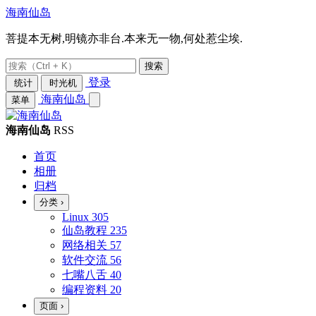
海南仙岛
菩提本无树,明镜亦非台.本来无一物,何处惹尘埃.
搜索
登录
统计
时光机
海南仙岛
菜单
海南仙岛
RSS
首页
相册
归档
分类
›
Linux
305
仙岛教程
235
网络相关
57
软件交流
56
七嘴八舌
40
编程资料
20
页面
›