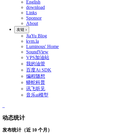
English
download
Links
Sponsor
About
友链
›
JiaYu Blog
kvm.la
Luminous' Home
SoundView
VPS加油站
我的油管
百度Ai SDK
编程随想
蟒蛇科普
讯飞听见
音乐ai模型
动态统计
发布统计（近 10 个月）